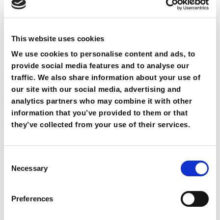
gehydrateerd te houden en afvalstoffen sneller af te
voeren. Ook helpt dagelijkse beweging om de
bloedcirculatie te verbeteren en spierspanning te
This website uses cookies
verminderen. Probeer stress te beperken door
regelmatig ademhalingsoefeningen of
We use cookies to personalise content and ads, to
ontspanningstechnieken toe te passen. Tot slot is een
provide social media features and to analyse our
traffic. We also share information about your use of
goede nachtrust belangrijk.
our site with our social media, advertising and
analytics partners who may combine it with other
Hoe helpt fysiotherapie bij
information that you’ve provided to them or that
hoofdpijn?
they’ve collected from your use of their services.
Fysiotherapie richt zich niet alleen op het verlichten
Consent
van de pijn, maar vooral op het aanpakken van de
Necessary
Selection
onderliggende oorzaak. Afhankelijk van de oorzaak kan
de behandeling bestaan uit verschillende
Preferences
therapievormen. Zo helpt
fysiotherapie
om
gespannen spieren in de nek en schouders te