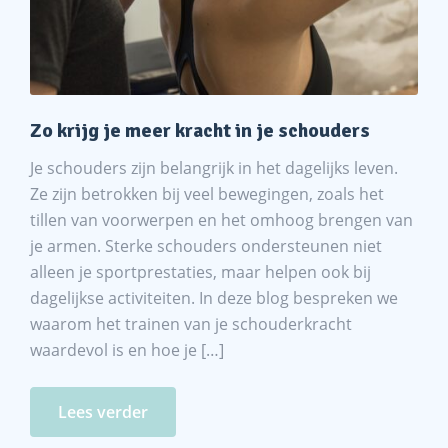
Zo krijg je meer kracht in je schouders
Je schouders zijn belangrijk in het dagelijks leven.
Ze zijn betrokken bij veel bewegingen, zoals het
tillen van voorwerpen en het omhoog brengen van
je armen. Sterke schouders ondersteunen niet
alleen je sportprestaties, maar helpen ook bij
dagelijkse activiteiten. In deze blog bespreken we
waarom het trainen van je schouderkracht
waardevol is en hoe je […]
Lees verder