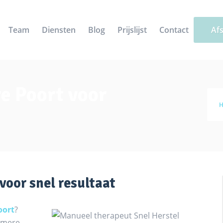
Team
Diensten
Blog
Prijslijst
Contact
Af
e Poort voor
voor snel resultaat
oort
?
Almere