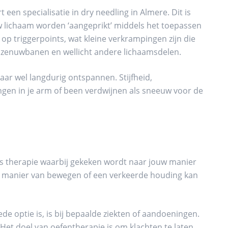
een specialisatie in dry needling in Almere. Dit is
 lichaam worden ‘aangeprikt’ middels het toepassen
j op triggerpoints, wat kleine verkrampingen zijn die
je zenuwbanen en wellicht andere lichaamsdelen.
aar wel langdurig ontspannen. Stijfheid,
ngen in je arm of been verdwijnen als sneeuw voor de
 is therapie waarbij gekeken wordt naar jouw manier
 manier van bewegen of een verkeerde houding kan
e optie is, is bij bepaalde ziekten of aandoeningen.
 Het doel van oefentherapie is om klachten te laten