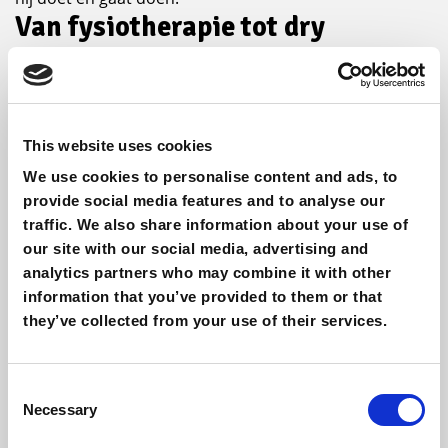
Van fysiotherapie tot dry
needling
Snel Herstel Fysiotherapie biedt nog vele andere
fysiotherapievormen aan in Almere en omgeving.
This website uses cookies
We use cookies to personalise content and ads, to
Fysiotherapie
provide social media features and to analyse our
Sport fysiotherapie
traffic. We also share information about your use of
our site with our social media, advertising and
Manueel therapeut
analytics partners who may combine it with other
Dry needling
information that you’ve provided to them or that
they’ve collected from your use of their services.
Medical Taping
Oefentherapie
Consent
Revalidatie
Necessary
Selection
Voeding